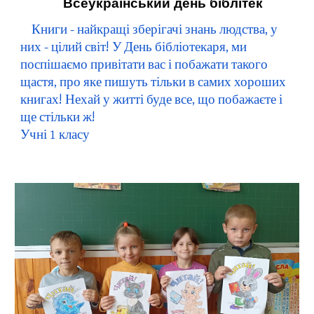
Всеукраїнський день біблітек
Книги - найкращі зберігачі знань людства, у 
них - цілий світ! У День бібліотекаря, ми 
поспішаємо привітати вас і побажати такого 
щастя, про яке пишуть тільки в самих хороших 
книгах! Нехай у житті буде все, що побажаєте і 
ще стільки ж!
Учні 1 класу