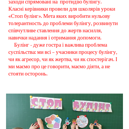
заходи спрямовані на  протидію булінгу.
Класні керівники провели для школярів уроки 
«Стоп булінг». Мета яких виробити нульову 
толерантность до проблеми булінгу, розвинути 
співчутливе ставлення до жертв насилля, 
навички надання і отримання допомоги.
     Булінг - дуже гостра і важлива проблема 
суспільства: ми всі – учасники процесу булінгу, 
чи як агресор, чи як жертва, чи як спостерігач. І 
ми маємо про це говорити, маємо діяти, а не 
стояти осторонь.